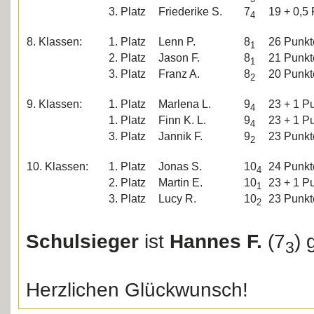
3. Platz
Friederike S.
7
19 + 0,5
4
8. Klassen:
1. Platz
Lenn P.
8
26 Punkt
1
2. Platz
Jason F.
8
21 Punkt
1
3. Platz
Franz A.
8
20 Punkt
2
9. Klassen:
1. Platz
Marlena L.
9
23 + 1 P
4
1. Platz
Finn K. L.
9
23 + 1 P
4
3. Platz
Jannik F.
9
23 Punkt
2
10. Klassen:
1. Platz
Jonas S.
10
24 Punk
4
2. Platz
Martin E.
10
23 + 1 P
1
3. Platz
Lucy R.
10
23 Punkt
2
Schulsieger
ist
Hannes F.
(7
) 
3
Herzlichen Glückwunsch!