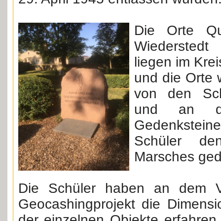
Die Orte Que
Wiederstedt
liegen im Kre
und die Orte 
von den Sch
und an de
Gedenkstei
Schüler de
Marsches ged
Die Schüler haben an dem Vo
Geocashingprojekt die Dimens
der einzelnen Objekte erfahren