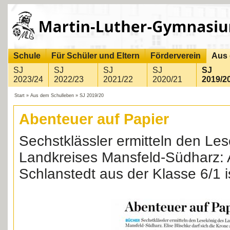
Schule
Für Schüler und Eltern
Förderverein
Aus 
SJ
SJ
SJ
SJ
SJ
2023/24
2022/23
2021/22
2020/21
2019/2
Start
»
Aus dem Schulleben
»
SJ 2019/20
Abenteuer auf Papier
Sechstklässler ermitteln den Le
Landkreises Mansfeld-Südharz:
Schlanstedt aus der Klasse 6/1 is