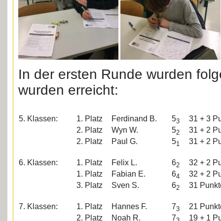
In der ersten Runde wurden fol
wurden erreicht:
5. Klassen:
1. Platz
Ferdinand B.
5
31 + 3 P
3
2. Platz
Wyn W.
5
31 + 2 P
2
2. Platz
Paul G.
5
31 + 2 P
1
6. Klassen:
1. Platz
Felix L.
6
32 + 2 P
2
1. Platz
Fabian E.
6
32 + 2 P
4
3. Platz
Sven S.
6
31 Punkt
2
7. Klassen:
1. Platz
Hannes F.
7
21 Punkt
3
2. Platz
Noah R.
7
19 + 1 P
3