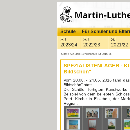
Schule
Für Schüler und Elter
SJ
SJ
SJ
2023/24
2022/23
2021/22
Start
»
Aus dem Schulleben
»
SJ 2015/16
SPEZIALISTENLAGER - KUN
Bildschön"
Vom 20.06. - 24.06. 2016 fand das 
Bildschön" statt.
Die Schüler fertigten Kunstwerke
Beispiel von dem beliebten Schlos
Petri- Kirche in Eisleben, der Mar
Region.