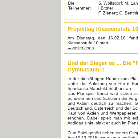
Die
S. Wolfsdorf; M. Lan
Teilnehmer:
I.Bittner;
F. Zienert; C. Benth
Projekttag Klassenstufe 1
Am Dienstag, den 16.02.16, fand
Klassenstufe 10 statt.
→weiterlesen
Und der Sieger ist ... Die
Gymnasium!!!
In der diesjährigen Runde vom Pla
Unter der Anleitung von Herrn Bor
Sparkasse Mansfeld Südharz an.
Das Planspiel Börse wird schon s
Schülerinnen und Schülern die Vor
und Aktien deutlich zu machen. G
Deutschland, Österreich und der Schw
Kauf von Aktien und Wertpapieren 
erhöhen. Dabei spielt man mit ec
Addidas sinkt, sinkt er auch im Plan
Zum Spiel gehört neben einem Gespü
Am 16.12.2015 war es nun endlich s