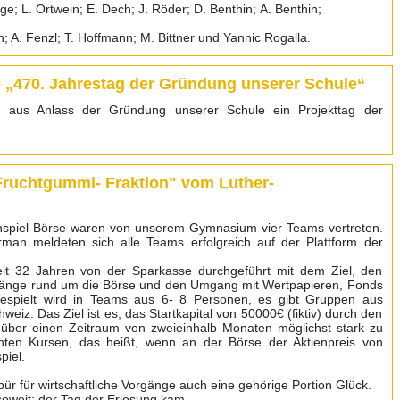
ge; L. Ortwein; E. Dech; J. Röder; D. Benthin; A. Benthin;
in; A. Fenzl; T. Hoffmann; M. Bittner und Yannic Rogalla.
0 „470. Jahrestag der Gründung unserer Schule“
 aus Anlass der Gründung unserer Schule ein Projekttag der
 "Fruchtgummi- Fraktion" vom Luther-
nspiel Börse waren von unserem Gymnasium vier Teams vertreten.
man meldeten sich alle Teams erfolgreich auf der Plattform der
eit 32 Jahren von der Sparkasse durchgeführt mit dem Ziel, den
gänge rund um die Börse und den Umgang mit Wertpapieren, Fonds
espielt wird in Teams aus 6- 8 Personen, es gibt Gruppen aus
eiz. Das Ziel ist es, das Startkapital von 50000€ (fiktiv) durch den
über einen Zeitraum von zweieinhalb Monaten möglichst stark zu
hten Kursen, das heißt, wenn an der Börse der Aktienpreis von
spiel.
r für wirtschaftliche Vorgänge auch eine gehörige Portion Glück.
oweit: der Tag der Erlösung kam.