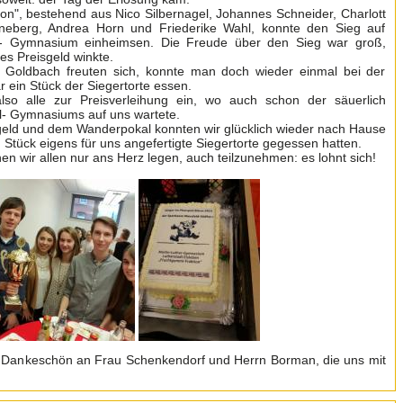
n", bestehend aus Nico Silbernagel, Johannes Schneider, Charlott
nneberg, Andrea Horn und Friederike Wahl, konnte den Sieg auf
er- Gymnasium einheimsen. Die Freude über den Sieg war groß,
hes Preisgeld winkte.
Goldbach freuten sich, konnte man doch wieder einmal bei der
r ein Stück der Siegertorte essen.
so alle zur Preisverleihung ein, wo auch schon der säuerlich
oll- Gymnasiums auf uns wartete.
eld und dem Wanderpokal konnten wir glücklich wieder nach Hause
n Stück eigens für uns angefertigte Siegertorte gegessen hatten.
 wir allen nur ans Herz legen, auch teilzunehmen: es lohnt sich!
es Dankeschön an Frau Schenkendorf und Herrn Borman, die uns mit