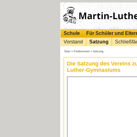
Schule
Für Schüler und Elter
Vorstand
Satzung
Schließfä
Start
»
Förderverein
»
Satzung
Die Satzung des Vereins z
Luther-Gymnasiums